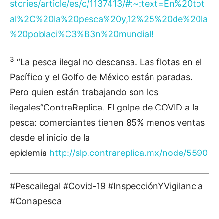
stories/article/es/c/1137413/#:~:text=En%20tot
al%2C%20la%20pesca%20y,12%25%20de%20la
%20poblaci%C3%B3n%20mundial!
3
“La pesca ilegal no descansa. Las flotas en el
Pacífico y el Golfo de México están paradas.
Pero quien están trabajando son los
ilegales”ContraReplica. El golpe de COVID a la
pesca: comerciantes tienen 85% menos ventas
desde el inicio de la
epidemia
http://slp.contrareplica.mx/node/5590
#Pescailegal #Covid-19 #InspecciónYVigilancia
#Conapesca