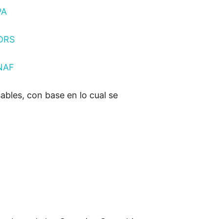
PA
MDRS
ONAF
bles, con base en lo cual se