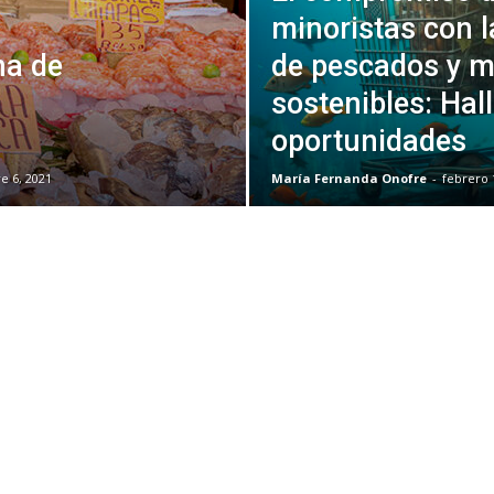
minoristas con l
na de
de pescados y m
sostenibles: Hal
oportunidades
e 6, 2021
María Fernanda Onofre
-
febrero 