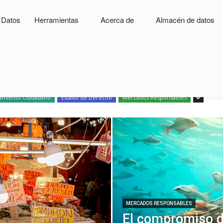
e Datos
Herramientas
Acerca de
Almacén de datos
ABLES
miento Ciudadano
Estado de Derecho
Mercados Responsables
MERCADOS RESPONSABLES
El compromiso 