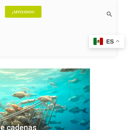
¡APÓYANOS!
AL AZAR
ES
de cadenas