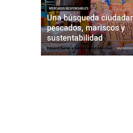
MERCADOS RESPONSABLES
Una búsqueda ciudada
pescados, mariscos y
sustentabilidad
Eduard Rolón y Sara Chávez-Sánchez
-
septiembr