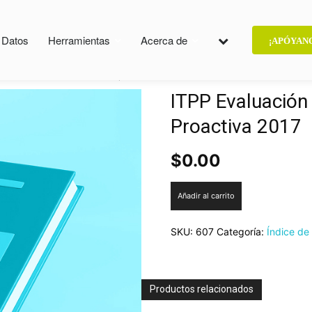
e Datos
Herramientas
Acerca de
¡APÓYAN
era
ITPP Evaluación en Transparencia Proactiva 2017
ITPP Evaluación
Proactiva 2017
$
0.00
ITPP
Añadir al carrito
Evaluación
en
SKU:
607
Categoría:
Índice de
Transparencia
Proactiva
2017
cantidad
Productos relacionados