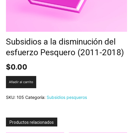
Subsidios a la disminución del
esfuerzo Pesquero (2011-2018)
$
0.00
Subsidios
Añadir al carrito
a
la
SKU:
105
Categoría:
Subsidios pesqueros
disminución
del
esfuerzo
Pesquero
(2011-
Productos relacionados
2018)