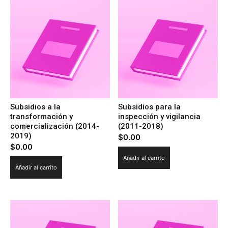
cantidad
Subsidios a la
Subsidios para la
transformación y
inspección y vigilancia
comercialización (2014-
(2011-2018)
2019)
$
0.00
$
0.00
Añadir al carrito
Añadir al carrito