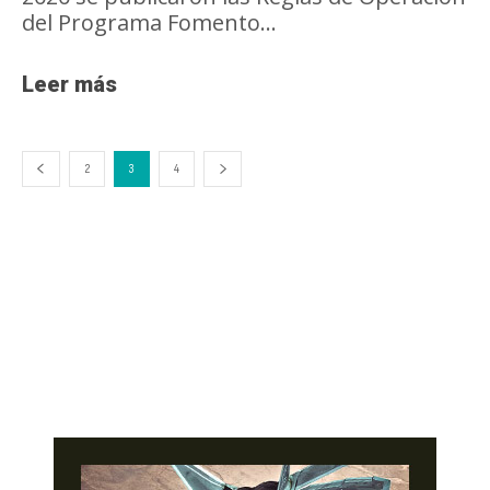
del Programa Fomento...
Leer más
2
3
4
- Advertisement -