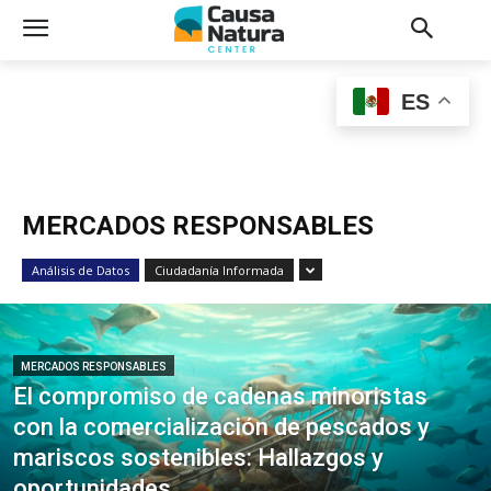
ES
MERCADOS RESPONSABLES
Análisis de Datos
Ciudadanía Informada
MERCADOS RESPONSABLES
El compromiso de cadenas minoristas
con la comercialización de pescados y
mariscos sostenibles: Hallazgos y
oportunidades