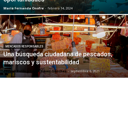
María Fernanda Onofre
-
febrero 14, 2024
MERCADOS RESPONSABLES
Una búsqueda ciudadana de pescados,
mariscos y sustentabilidad
Eduard Rolón y Sara Chávez-Sánchez
-
septiembre 6, 2021